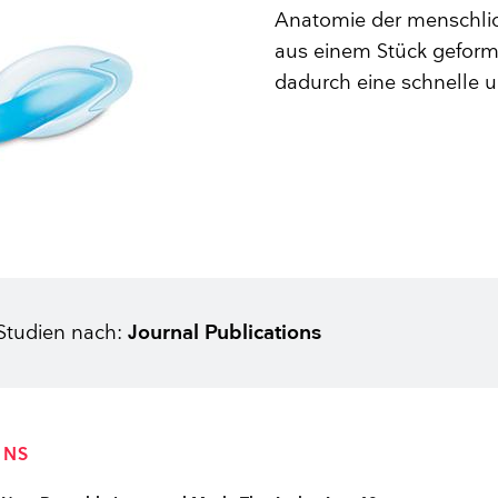
Zubehör
Larynxmasken
Polysomnographie
Belastungs-EKG
Anatomie der menschlic
Gesichtsmasken
Intraoperatives Monitoring
BlueSensor
aus einem Stück geform
Beatmungsbeutel
Neuroline
dadurch eine schnelle u
Sauerstoffversorgung
Zubehör
Zahlen und Fakten
Anaesthetist workspace studies
5 Vorteile der Ambu Plattform zur Visualis
 Studien nach:
Journal Publications
ONS