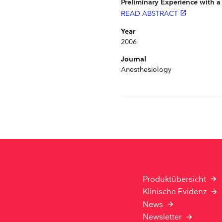
Preliminary Experience with
READ ABSTRACT
launch
Year
2006
Journal
Anesthesiology
Produktübersicht
Klinische Evidenz
News
Newsletter