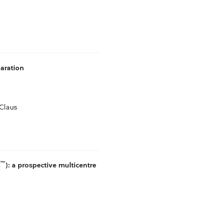
aration
Claus
™
): a prospective multicentre