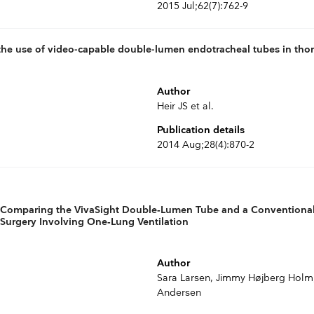
2015 Jul;62(7):762-9
 the use of video-capable double-lumen endotracheal tubes in thor
Author
Heir JS et al.
Publication details
2014 Aug;28(4):870-2
s Comparing the VivaSight Double‑Lumen Tube and a Conventiona
 Surgery Involving One‑Lung Ventilation
Author
Sara Larsen, Jimmy Højberg Holm
Andersen