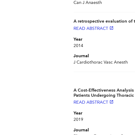
Can J Anaesth
A retrospective evaluation of
READ ABSTRACT
launch
Year
2014
Journal
J Cardiothorac Vasc Anesth
A Cost‑Effectiveness Analysi
Patients Undergoing Thoracic
READ ABSTRACT
launch
Year
2019
Journal