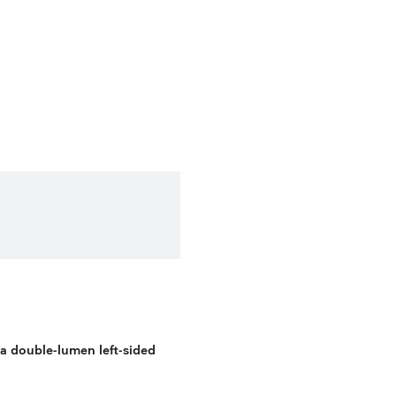
ierung der Atemwege
g a double-lumen left-sided