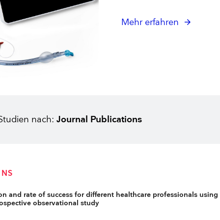
Zubehör
Larynxmasken
Polysomnographie
Belastungs-EKG
Gesichtsmasken
Intraoperatives Monitoring
BlueSensor
Mehr erfahren
Beatmungsbeutel
Neuroline
Sauerstoffversorgung
Zubehör
Zahlen und Fakten
Anaesthetist workspace studies
5 Vorteile der Ambu Plattform zur Visualis
 Studien nach:
Journal Publications
ONS
on and rate of success for different healthcare professionals usin
ospective observational study