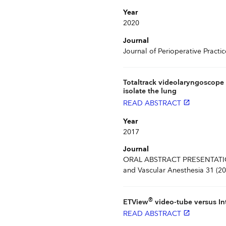
Year
2020
Journal
Journal of Perioperative Practic
Totaltrack videolaryngoscope 
isolate the lung
READ ABSTRACT
launch
Year
2017
Journal
ORAL ABSTRACT PRESENTATIONS
and Vascular Anesthesia 31 (2
®
ETView
video-tube versus In
READ ABSTRACT
launch