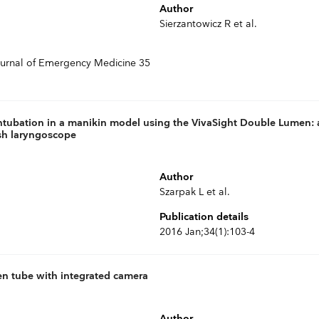
Author
Sierzantowicz R et al.
urnal of Emergency Medicine 35
ntubation in a manikin model using the VivaSight Double Lumen: 
sh laryngoscope
Author
Szarpak L et al.
Publication details
2016 Jan;34(1):103-4
n tube with integrated camera
Author