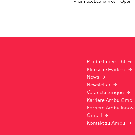
PharmacoEconomics – Open
Produktübersicht
Klinische Evidenz
News
Newsletter
Veranstaltungen
Karriere Ambu Gmb
Karriere Ambu Innov
GmbH
Kontakt zu Ambu