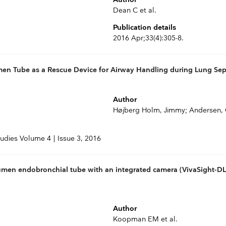
Dean C et al.
Publication details
2016 Apr;33(4):305-8.
n Tube as a Rescue Device for Airway Handling during Lung Sep
Author
Højberg Holm, Jimmy; Andersen, 
udies Volume 4 | Issue 3, 2016
umen endobronchial tube with an integrated camera (VivaSight-DL
Author
Koopman EM et al.