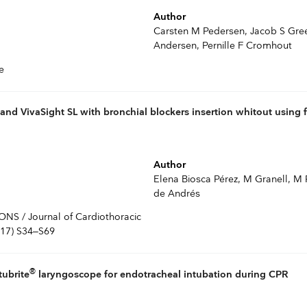
Author
Carsten M Pedersen, Jacob S Green
Andersen, Pernille F Cromhout
e
and VivaSight SL with bronchial blockers insertion whitout using 
Author
Elena Biosca Pérez, M Granell, M Ri
de Andrés
 / Journal of Cardiothoracic
017) S34–S69
®
tubrite
laryngoscope for endotracheal intubation during CPR