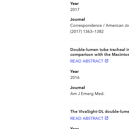
Year
2017
Journal
Correspondence / American Jo
(2017) 1363–1382
Double-lumen tube tracheal i
comparison with the Macinto
READ ABSTRACT
launch
Year
2016
Journal
Am J Emerg Med.
The VivaSight-DL double-lume
READ ABSTRACT
launch
Year