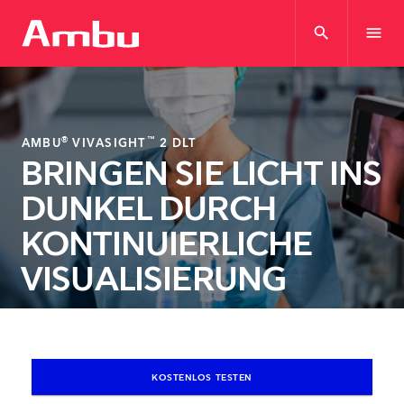
search
menu
®
™
AMBU
VIVASIGHT
2 DLT
BRINGEN SIE LICHT INS
DUNKEL DURCH
KONTINUIERLICHE
VISUALISIERUNG
KOSTENLOS TESTEN