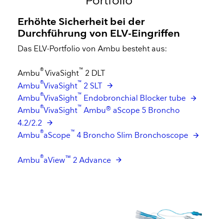
Portfolio
Erhöhte Sicherheit bei der
Durchführung von ELV-Eingriffen
Das ELV-Portfolio von Ambu besteht aus:
®
™
Ambu
VivaSight
2 DLT
®
™
Ambu
VivaSight
2 SLT
®
™
Ambu
VivaSight
Endobronchial Blocker tube
®
™
®
Ambu
VivaSight
Ambu
aScope 5 Broncho
4.2/2.2
®
™
Ambu
aScope
4 Broncho Slim Bronchoscope
®
™
Ambu
aView
2 Advance