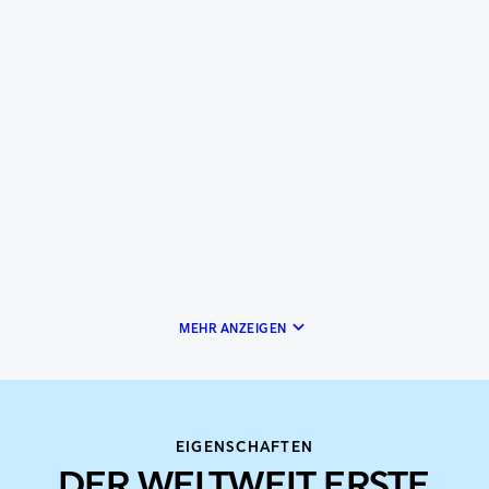
keyboard_arrow_down
MEHR ANZEIGEN
EIGENSCHAFTEN
DER WELTWEIT ERSTE