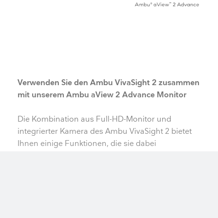
​​Verwenden Sie den Ambu VivaSight 2 zusammen
mit unserem Ambu aView 2 Advance Monitor
​Die Kombination aus Full-HD-Monitor und
integrierter Kamera des Ambu VivaSight 2 bietet
Ihnen einige Funktionen, die sie dabei
unterstützen sich auf Ihren Patienten
konzentrieren zu können:
keyboard_arrow_up
Die integrierte Side-by-Side-Ansicht ermöglicht die
gleichzeitige Anzeige der Live-Bilder von dem
Ambu VivaSight 2 und dem Ambu aScope 4