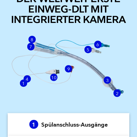
EINWEG-DLT MIT
INTEGRIERTER KAMERA
8
6
7
5
9
10
4
3
1
2
1
Spülanschluss-Ausgänge