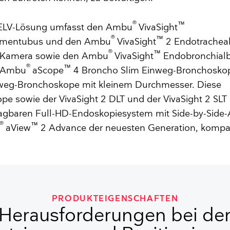
®
™
ELV-Lösung umfasst den Ambu
VivaSight
®
™
umentubus und den Ambu
VivaSight
2 Endotracheal
®
™
er Kamera sowie den Ambu
VivaSight
Endobronchialb
®
™
s Ambu
aScope
4 Broncho Slim Einweg-Bronchosko
weg-Bronchoskope mit kleinem Durchmesser. Diese
e sowie der VivaSight 2 DLT und der VivaSight 2 SLT 
agbaren Full-HD-Endoskopiesystem mit Side-by-Side-
®
™
aView
2 Advance der neuesten Generation, kompati
PRODUKTEIGENSCHAFTEN
Herausforderungen bei de