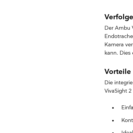
Verfolge
Der Ambu V
Endotracheal
Kamera ver
kann. Dies 
Vorteile
Die integri
VivaSight 2
Einf
Kont
Idea