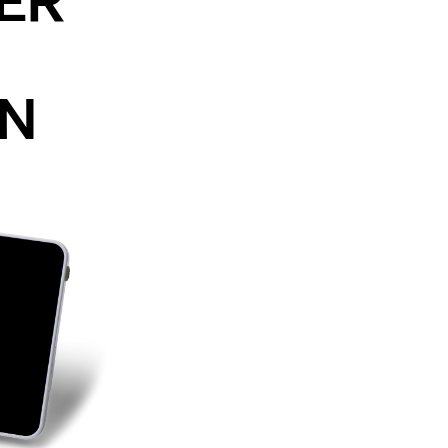
ER
ON