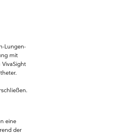
in-Lungen-
ung mit
 VivaSight
theter.
schließen.​
en eine
hrend der