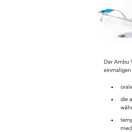
Der Ambu Vi
einmaligen 
oral
die 
währ
temp
mec