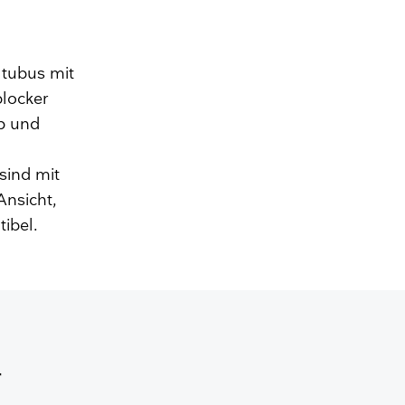
tubus mit
locker
p und
sind mit
Ansicht,
bel.​
r