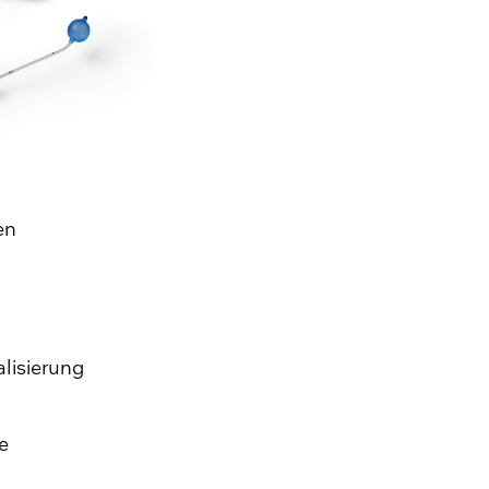
en
lisierung
e