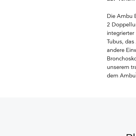
Die Ambu 
2 Doppell
integriert
Tubus, da
andere Ein
Bronchoskop
unserem tr
dem Ambu