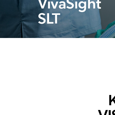
VivaSight
SLT