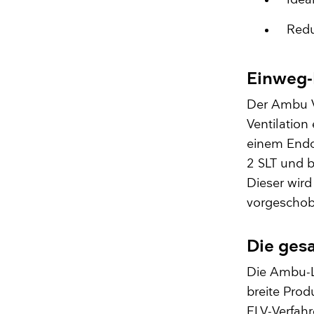
Redu
Einweg-
Der Ambu Vi
Ventilation
einem Endo
2 SLT und b
Dieser wird
vorgeschobe
Die ges
Die Ambu-Lö
breite Prod
ELV-Verfahr