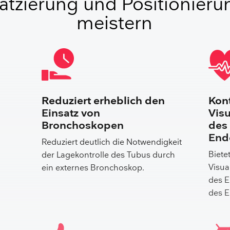
latzierung und Positionieru
meistern
Reduziert erheblich den
Kont
Einsatz von
Visu
Bronchoskopen
des
End
Reduziert deutlich die Notwendigkeit
Biete
der Lagekontrolle des Tubus durch
Visua
ein externes Bronchoskop.
des E
des E