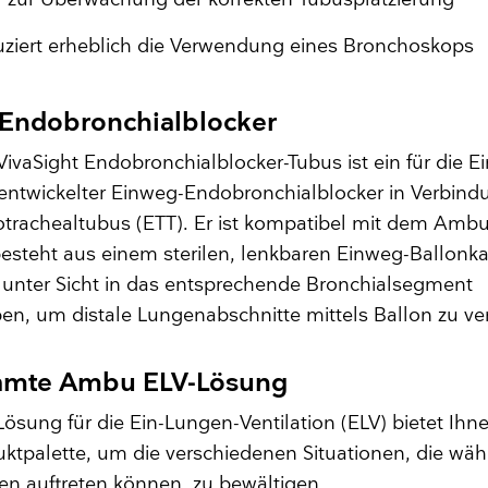
ziert erheblich die Verwendung eines Bronchoskops
Endobronchialblocker
vaSight Endobronchialblocker-Tubus ist ein für die E
 entwickelter Einweg-Endobronchialblocker in Verbind
trachealtubus (ETT). Er ist kompatibel mit dem Ambu
esteht aus einem sterilen, lenkbaren Einweg-Ballonka
 unter Sicht in das entsprechende Bronchialsegment
n, um distale Lungenabschnitte mittels Ballon zu ver
amte Ambu ELV-Lösung
sung für die Ein-Lungen-Ventilation (ELV) bietet Ihn
uktpalette, um die verschiedenen Situationen, die wä
en auftreten können, zu bewältigen.