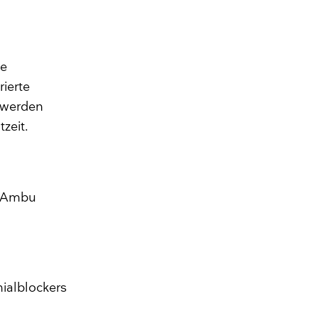
he
rierte
 werden
tzeit.
s Ambu
hialblockers