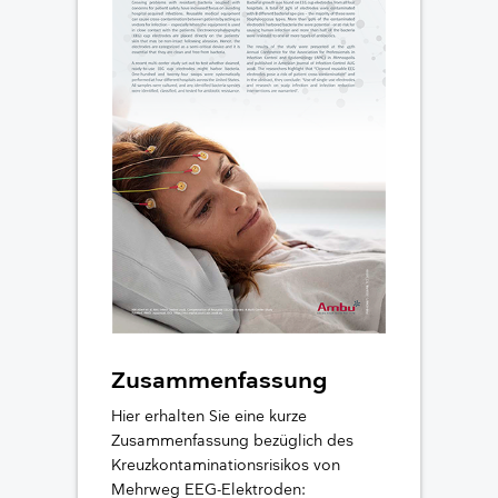
Zubehör
Larynxmasken
Polysomnographie
Belastungs-EKG
Gesichtsmasken
Intraoperatives Monitoring
BlueSensor
Beatmungsbeutel
Neuroline
Sauerstoffversorgung
Zubehör
Zahlen und Fakten
Anaesthetist workspace studies
5 Vorteile der Ambu Plattform zur Visualis
Zusammenfassung
Hier erhalten Sie eine kurze
Zusammenfassung bezüglich des
Kreuzkontaminationsrisikos von
Mehrweg EEG-Elektroden: