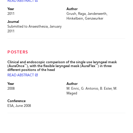
READ ABSTRACT
launch
Year
Author
2011
Grush, Raga, Janderwerth,
Hinkelbein, Genzwurker
Journal
Submitted to Anaesthesia, January
2011
POSTERS
Clinical and endoscopic comparison of the single use laryngeal mask
™
™
(AuraOnce
), with the flexible laryngeal mask (AuraFlex
) in three
different positions of the head
READ ABSTRACT
launch
Year
Author
2008
M. Enric, G. Antonio, B. Ester, M.
Maged
Conference
ESA, June 2008