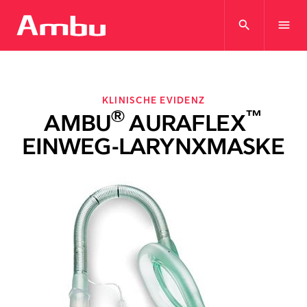
search
menu
KLINISCHE EVIDENZ
®
™
AMBU
AURAFLEX
EINWEG-LARYNXMASKE