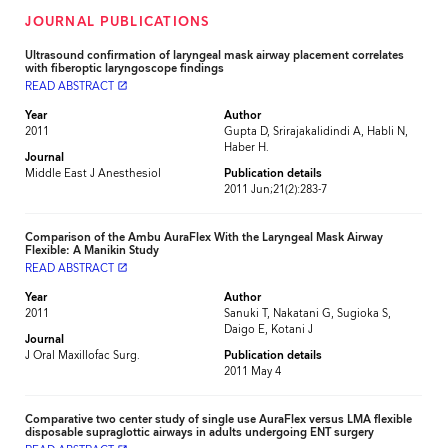
JOURNAL PUBLICATIONS
Ultrasound confirmation of laryngeal mask airway placement correlates
with fiberoptic laryngoscope findings
READ ABSTRACT
launch
Year
Author
2011
Gupta D, Srirajakalidindi A, Habli N,
Haber H.
Journal
Middle East J Anesthesiol
Publication details
2011 Jun;21(2):283-7
Comparison of the Ambu AuraFlex With the Laryngeal Mask Airway
Flexible: A Manikin Study
READ ABSTRACT
launch
Year
Author
2011
Sanuki T, Nakatani G, Sugioka S,
Daigo E, Kotani J
Journal
J Oral Maxillofac Surg.
Publication details
2011 May 4
Comparative two center study of single use AuraFlex versus LMA flexible
disposable supraglottic airways in adults undergoing ENT surgery