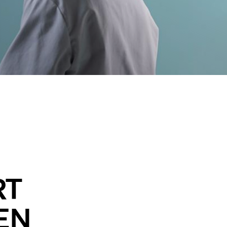
ierung der Atemwege
RT
EN