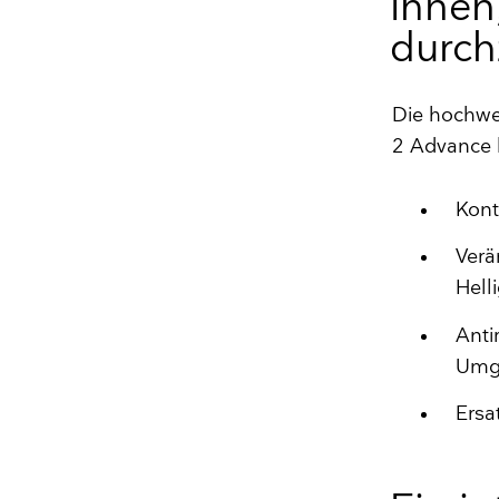
Ihnen,
durch
Die hochwe
2 Advance l
Kont
Verä
Hell
Anti
Umg
Ersa