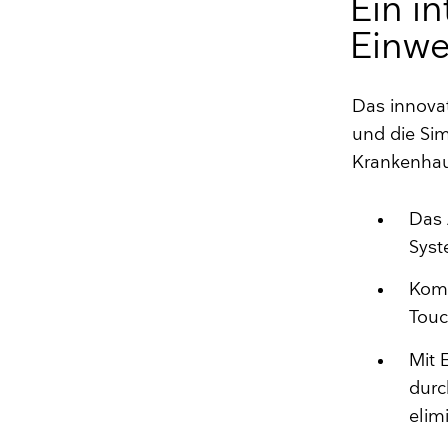
Ein in
Einwe
Das innova
und die Si
Krankenhaus
Das 
Syst
Komp
Tou
Mit 
durc
elim