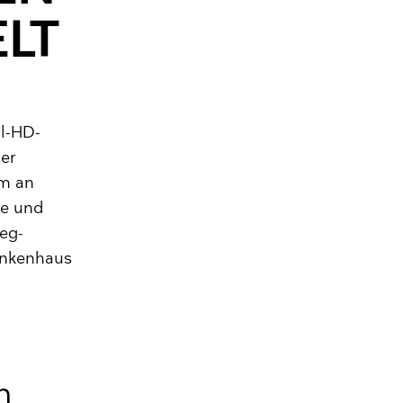
LT
ll-HD-
er
um an
ie und
weg-
rankenhaus
en