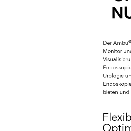
N
Der Ambu
Monitor und
Visualisier
Endoskopie
Urologie unt
Endoskopiel
bieten und 
Flexib
Optim