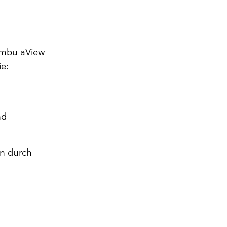
 Ambu aView
ie:
nd
en durch