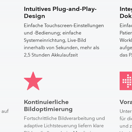
Intuitives Plug-and-Play-
Inte
Design
Dok
Einfache Touchscreen-Einstellungen
Einf
und -Bedienung; einfache
Patie
Systemeinrichtung, Live-Bild
Workl
innerhalb von Sekunden, mehr als
aufg
2,5 Stunden Akkulaufzeit
das 
Kontinuierliche
Vor
Bildoptimierung
 auf
Unter
Fortschrittliche Bildverarbeitung und
für d
adaptive Lichtsteuerung liefern klare
und 