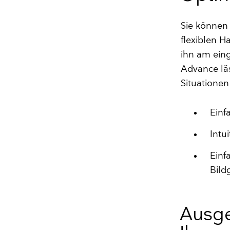
Sie können
flexiblen H
ihn am eing
Advance läs
Situatione
Einf
Intu
Einf
Bild
Ausge