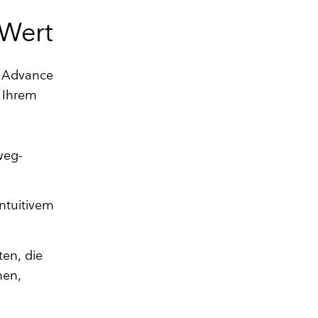
 Wert
2 Advance
 Ihrem
weg-
ntuitivem
en, die
hen,