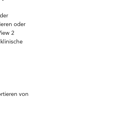
der
ieren oder
View 2
klinische
ortieren von