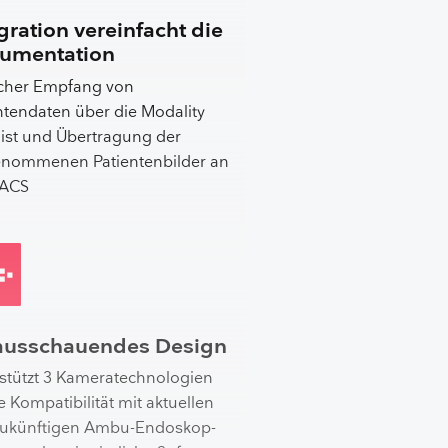
gration vereinfacht die
umentation
acher Empfang von
ntendaten über die Modality
ist und Übertragung der
enommenen Patientenbilder an
PACS
ausschauendes Design
stützt 3 Kameratechnologien
ie Kompatibilität mit aktuellen
zukünftigen Ambu-Endoskop-