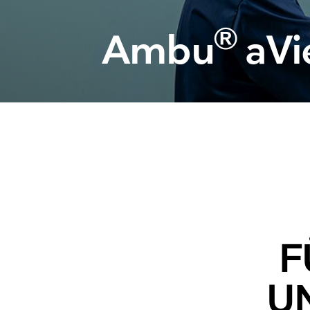
®
Ambu
aVi
F
U