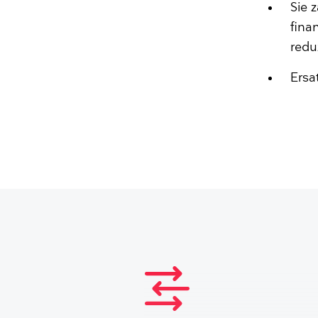
Sie 
fina
redu
Ersa