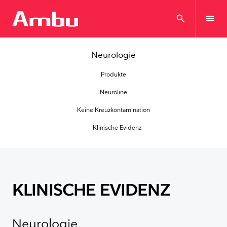
search
menu
Neurologie
Produkte
Neuroline
Keine Kreuzkontamination
Klinische Evidenz
KLINISCHE EVIDENZ
Neurologie