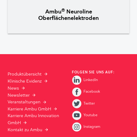
®
Ambu
Neuroline
Oberflächenelektroden
FOLGEN SIE UNS AUF:
Produktübersicht
LinkedIn
Klinische Evidenz
News
Facebook
Newsletter
Veranstaltungen
Twitter
Karriere Ambu GmbH
Youtube
Karriere Ambu Innovation
GmbH
Instagram
Kontakt zu Ambu