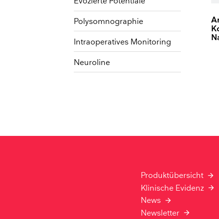
Evozierte Potentiale
A
Polysomnographie
K
N
Intraoperatives Monitoring
Neuroline
Produktübersicht
Klinische Evidenz
News
Newsletter