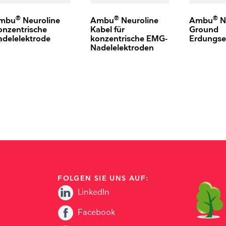
Zubehör
Larynxmasken
Polysomnographie
Belastungs-EKG
Gesichtsmasken
Intraoperatives Monitoring
BlueSensor
®
®
®
mbu
Neuroline
Ambu
Neuroline
Ambu
N
Beatmungsbeutel
Neuroline
onzentrische
Kabel für
Ground
Sauerstoffversorgung
adelelektrode
konzentrische EMG-
Erdungse
Nadelelektroden
Zubehör
Zahlen und Fakten
Anaesthetist workspace studies
5 Vorteile der Ambu Plattform zur Visualis
FOLGEN SIE UNS AUF:
LinkedIn
Facebook