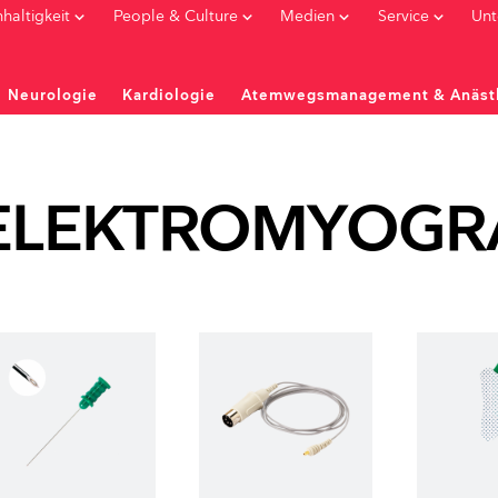
keyboard_arrow_down
keyboard_arrow_down
keyboard_arrow_down
keyboard_arrow_down
haltigkeit
People & Culture
Medien
Service
Un
Neurologie
Kardiologie
Atemwegsmanagement & Anäst
 Diagnostik
 Diagnostik
pe
ELEKTROMYOGR
ATEMWEGSMANAGEMENT &
NOTFALLMEDIZIN & TRAINING
Beatmungsbeutel
ANÄSTHESIE
Immobilisation
NEUROLOGIE
KARDIOLOGIE
Bronchoskope
/OTORHINOLARYNGOLOGIE
GASTROENTEROLO
BLS Trainingsgeräte
Videolaryngoskope
Elektromyographie
EKG-Elektroden Übersicht
Duodenoskope
ALS Trainingsgeräte
Doppellumentuben mit integr.
Oberflächen EMG
Kurzzeitmonitoring
Gastroskope
olaryngoskope
Trainingslösungen für
Kamera
EMG Geführte Injektion
Ruhe-EKG
Monitore / Prozessore
ore / Prozessoren
Spezialanwendungen
Endotrachealtuben mit integr.
Nervenleitgeschwindigkeit
Pädiatrie
Videolaryngoskope
Kamera
Elektroenzephalographie
Langzeitmonitoring
Sauerstoffversorgung
Endobronchialblocker
Evozierte Potentiale
Neonatologie