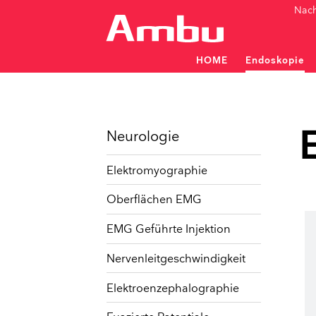
Nach
HOME
Endoskopie
Patientenüberwachung und
Patientenüberwachung und
Flexible Einweg-Endosko
Neurologie
Elektromyographie
Oberflächen EMG
HNO
PULMOLOGIE
EMG Geführte Injektion
Bronchoskope
Monitore / Prozessoren
Rhin
Nervenleitgeschwindigkeit
Monit
Elektroenzephalographie