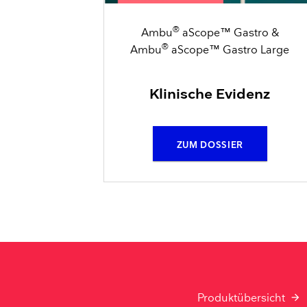
®
Ambu
aScope™ Gastro &
®
Ambu
aScope™ Gastro Large
Klinische Evidenz
ZUM DOSSIER
Produktübersicht