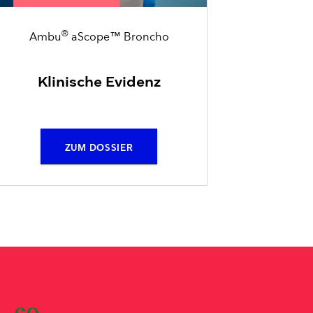
®
Ambu
aScope™ Broncho
Klinische Evidenz
ZUM DOSSIER