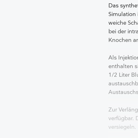
Das synthet
Simulation 
weiche Scha
bei der int
Knochen an 
Als Injekti
enthalten si
1/2 Liter B
austauschba
Austauschs
Zur Verläng
verfügbar. 
versiegeln.