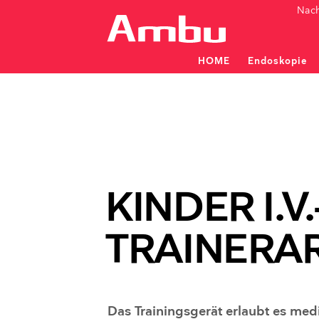
Nach
HOME
Endoskopie
Patientenüberwachung und
Patientenüberwachung und
Flexible Einweg-Endosko
KINDER I.V.
HNO
PULMOLOGIE
TRAINERA
Bronchoskope
Monitore / Prozessoren
Rhin
Monit
Das Trainingsgerät erlaubt es med