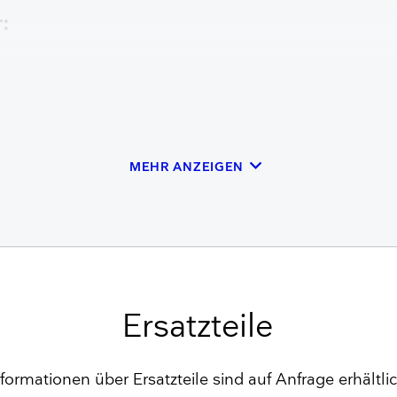
r:
tzhaut und Venensets
keyboard_arrow_down
MEHR ANZEIGEN
Ersatzteile
nformationen über Ersatzteile sind auf Anfrage erhältlic