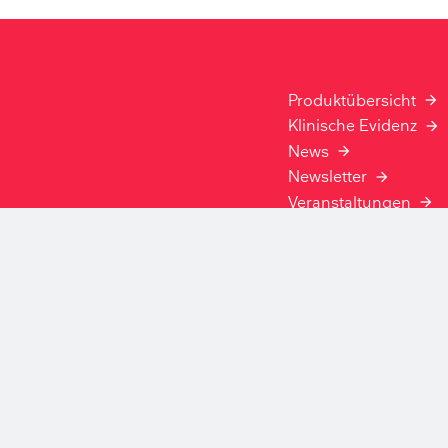
Produktübersicht
Klinische Evidenz
News
Newsletter
Veranstaltungen
Karriere Ambu Gmb
Karriere Ambu Innov
GmbH
Kontakt zu Ambu