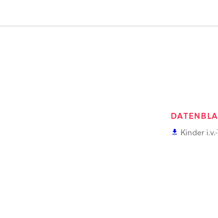
DATENBLA
file_download
Kinder i.v