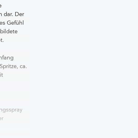
e
n dar. Der
hes Gefühl
bildete
t.
umfang
Spritze, ca.
it
ungsspray
er