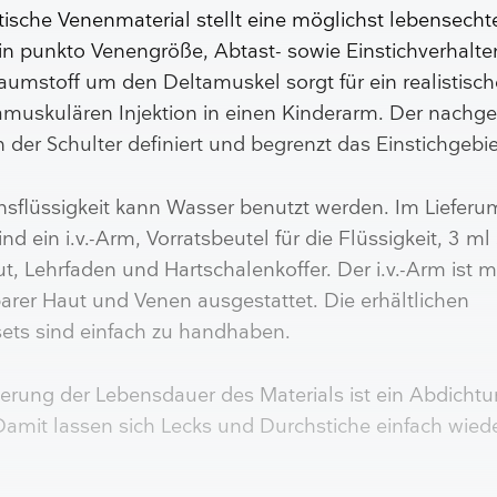
ische Venenmaterial stellt eine möglichst lebensecht
in punkto Venengröße, Abtast- sowie Einstichverhalte
umstoff um den Deltamuskel sorgt für ein realistisc
ramuskulären Injektion in einen Kinderarm. Der nachge
der Schulter definiert und begrenzt das Einstichgebie
onsflüssigkeit kann Wasser benutzt werden. Im Liefer
nd ein i.v.-Arm, Vorratsbeutel für die Flüssigkeit, 3 ml 
lut, Lehrfaden und Hartschalenkoffer. Der i.v.-Arm ist m
rer Haut und Venen ausgestattet. Die erhältlichen
ets sind einfach zu handhaben.
erung der Lebensdauer des Materials ist ein Abdicht
Damit lassen sich Lecks und Durchstiche einfach wied