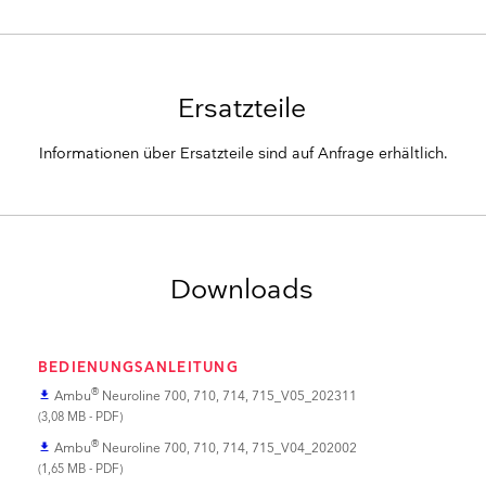
Ersatzteile
Informationen über Ersatzteile sind auf Anfrage erhältlich.
Downloads
BEDIENUNGSANLEITUNG
®
Ambu
Neuroline 700, 710, 714, 715_V05_202311
file_download
(3,08 MB - PDF)
®
Ambu
Neuroline 700, 710, 714, 715_V04_202002
file_download
(1,65 MB - PDF)