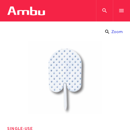
search
menu
search
Zoom
SINGLE-USE