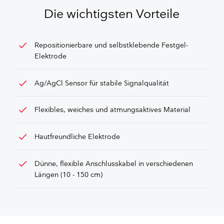
ANGEBOT
Die wichtigsten Vorteile
check
Repositionierbare und selbstklebende Festgel-
Elektrode
check
Ag/AgCl Sensor für stabile Signalqualität
check
Flexibles, weiches und atmungsaktives Material
check
Hautfreundliche Elektrode
check
Dünne, flexible Anschlusskabel in verschiedenen
Längen (10 - 150 cm)