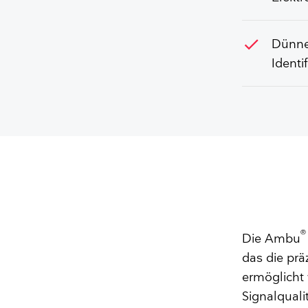
check
Dünne,
Identi
®
Die Ambu
das die pr
ermöglicht 
Signalqual