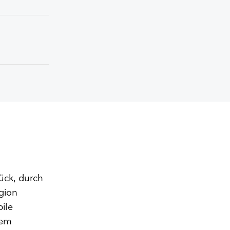
ück, durch
gion
bile
nem