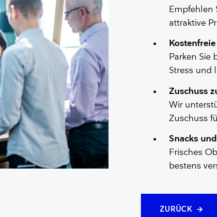
Zubehör
Larynxmasken
Polysomnographie
Belastungs-EKG
Empfehlen S
Gesichtsmasken
Intraoperatives Monitoring
BlueSensor
attraktive 
Beatmungsbeutel
Neuroline
Sauerstoffversorgung
Kostenfreie
Zubehör
Parken Sie 
Zahlen und Fakten
Anaesthetist workspace studies
Stress und 
5 Vorteile der Ambu Plattform zur Visualis
Zuschuss zu
Wir unterst
Zuschuss für
Snacks und
Frisches Ob
bestens ver
ZURÜCK