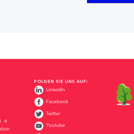
FOLGEN SIE UNS AUF:
LinkedIn
Facebook
Twitter
H
Youtube
ation