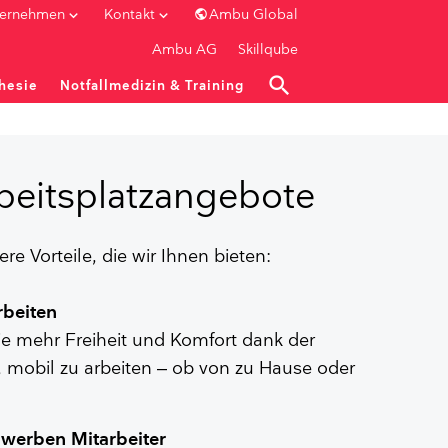
public
keyboard_arrow_down
keyboard_arrow_down
ternehmen
Kontakt
Ambu Global
Ambu AG
Skillqube
search
hesie
Notfallmedizin & Training
close
close
close
close
close
eitsplatzangebote
re Vorteile, die wir Ihnen bieten:
GIE
UROLOGIE
rbeiten
Portfolio
e mehr Freiheit und Komfort dank der
aScope 5 Cysto HD
, mobil zu arbeiten – ob von zu Hause oder
n
aScope 4 Cysto
Ureteroskop
Monitore / Prozessoren
 werben Mitarbeiter