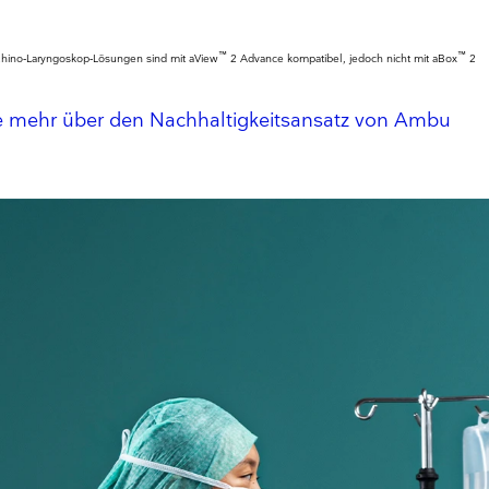
™
™
hino‑Laryngoskop‑Lösungen sind mit aView
2 Advance kompatibel, jedoch nicht mit aBox
2
ie mehr über den Nachhaltigkeitsansatz von Ambu