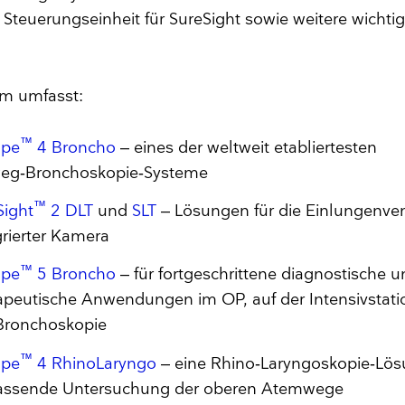
e Steuerungseinheit für SureSight sowie weitere wicht
rm umfasst:
™
ope
4 Broncho
– eines der weltweit etabliertesten
eg‑Bronchoskopie‑Systeme
™
Sight
2 DLT
und
SLT
– Lösungen für die Einlungenvent
grierter Kamera
™
ope
5 Broncho
– für fortgeschrittene diagnostische 
apeutische Anwendungen im OP, auf der Intensivstati
Bronchoskopie
™
ope
4 RhinoLaryngo
– eine Rhino‑Laryngoskopie‑Lösu
assende Untersuchung der oberen Atemwege