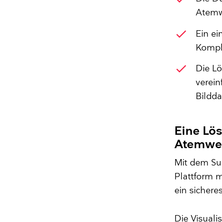
Atemw
check
Ein ei
Komple
check
Die Lö
verei
Bildda
Eine Lös
Atemweg
​Mit dem Su
Plattform m
ein siche
Die Visual