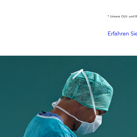
* Unsere OLV‑ und R
Erfahren S