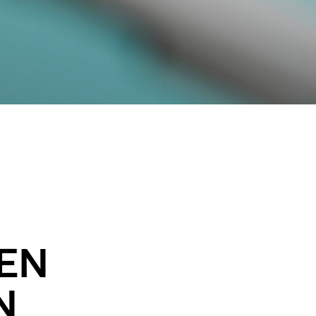
ierung der Atemwege
DEN
N