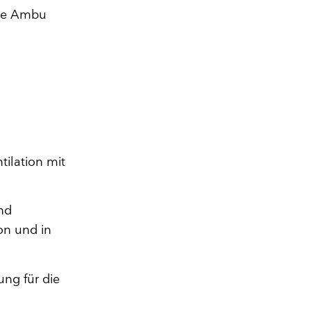
ige Ambu
ilation mit
und
on und in
ng für die