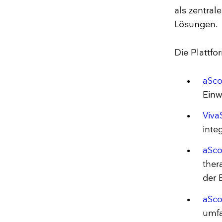
als zentral
Lösungen.
Die Plattfo
aSc
Einw
Viva
inte
aSc
ther
der 
aSc
umf