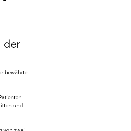
g der
re bewährte
Patienten
itten und
g von zwei