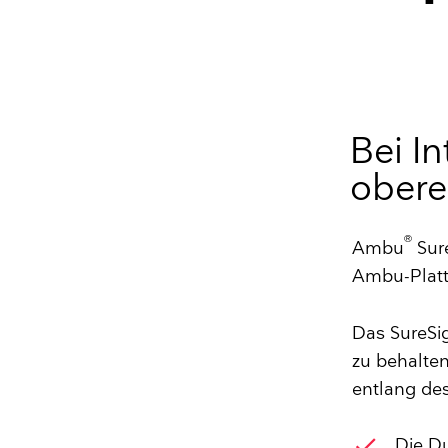
Bei I
ober
®
Ambu
Sur
Ambu-Plattf
Das SureSig
zu behalten
entlang d
check
Die Du