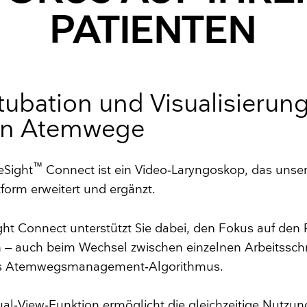
PATIENTEN
ntubation und Visualisierun
en Atemwege
™
eSight
Connect ist ein Video‑Laryngoskop, das unse
orm erweitert und ergänzt.
ht Connect unterstützt Sie dabei, den Fokus auf den 
 – auch beim Wechsel zwischen einzelnen Arbeitsschr
es Atemwegsmanagement‑Algorithmus.
al‑View‑Funktion ermöglicht die gleichzeitige Nutzun