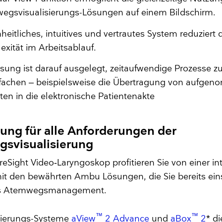
egsvisualisierungs-Lösungen auf einem Bildschirm.
nheitliches, intuitives und vertrautes System reduziert 
xität im Arbeitsablauf.
sung ist darauf ausgelegt, zeitaufwendige Prozesse z
nfachen – beispielsweise die Übertragung von aufge
ten in die elektronische Patientenakte
ung für alle Anforderungen der
svisualisierung
reSight Video‑Laryngoskop profitieren Sie von einer in
it den bewährten Ambu Lösungen, die Sie bereits eins
res Atemwegsmanagement.
™
™
isierungs-Systeme
aView
2 Advance
und
aBox
2
* d