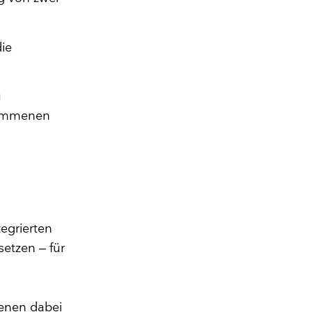
die
u
nommenen
tegrierten
etzen – für
ienen dabei