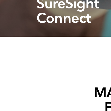
SureSight
Connect
MA